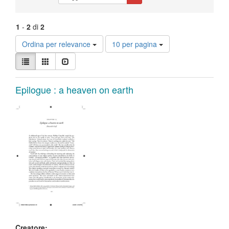
1
-
2
di
2
Risultati
Ordina per relevance
10 per pagina
per
Visualizza
pagina
Lista
Galleria
Slideshow
i
risultati
Risultati
come:
Epilogue : a heaven on earth
della
ricerca
Creatore: