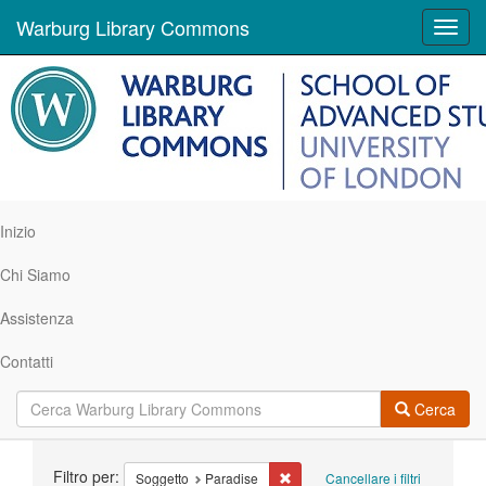
Warburg Library Commons
Toggl
navig
Inizio
Chi Siamo
Assistenza
Contatti
Cerca
Ricerca
Filtro per:
Cancella il filtro Soggetto: Parad
Soggetto
Paradise
Cancellare i filtri