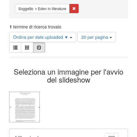
Cancella il filtro Soggetto: Eden in lit
Soggetto
Eden in literature
1
termine di ricerca trovato
Risultati
Ordina per date uploaded ▼
20 per pagina
per
Visualizza
pagina
Lista
Galleria
Slideshow
i
risultati
Risultati
come:
Seleziona un immagine per l'avvio
della
del slideshow
ricerca