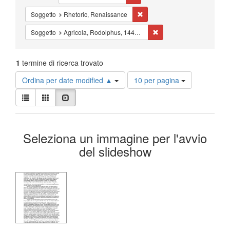
Cancella il filtro Soggetto: Rh
Soggetto
Rhetoric, Renaissance
Cancella il filtro Sogget
Soggetto
Agricola, Rodolphus, 1443?-1485
1
termine di ricerca trovato
Risultati
Ordina per date modified ▲
10 per pagina
per
Visualizza
pagina
Lista
Galleria
Slideshow
i
risultati
Risultati
come:
Seleziona un immagine per l'avvio
della
del slideshow
ricerca