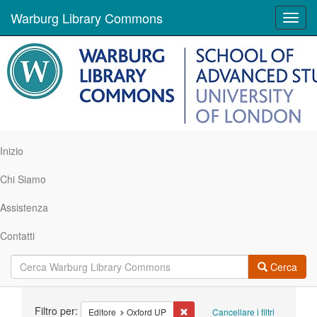
Warburg Library Commons
Toggl
navig
Inizio
Chi Siamo
Assistenza
Contatti
Cerca
Ricerca
Filtro per:
Cancella il filtro Editore: Oxford U
Editore
Oxford UP
Cancellare i filtri