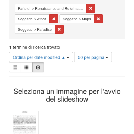
Cancella il filtro Parte 
Parte di
Renaissance and Reformation = Renaissance et Réforme
Cancella il filtro Soggetto: Africa
Cancella il filtro So
Soggetto
Africa
Soggetto
Maps
Cancella il filtro Soggetto: Paradise
Soggetto
Paradise
1
termine di ricerca trovato
Risultati
Ordina per date modified ▲
50 per pagina
per
Visualizza
pagina
Lista
Galleria
Slideshow
i
risultati
Risultati
come:
Seleziona un immagine per l'avvio
della
del slideshow
ricerca