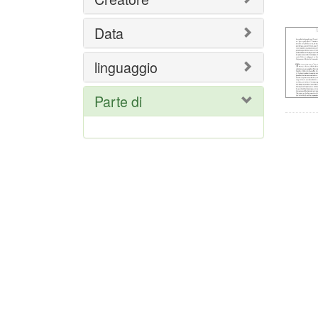
del
ric
Data
linguaggio
Parte di