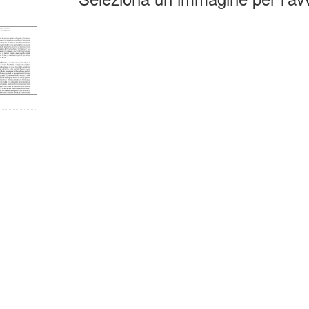
la
erca