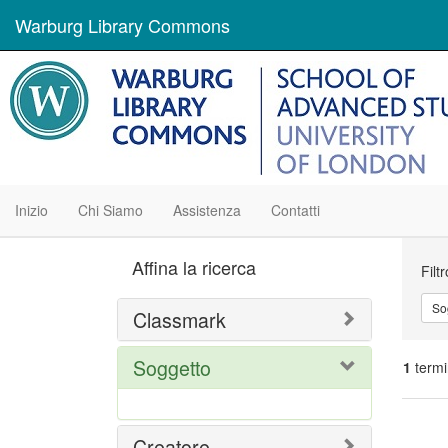
Warburg Library Commons
Inizio
Chi Siamo
Assistenza
Contatti
Ric
Affina la ricerca
Filt
So
Classmark
Soggetto
1
termi
Ris
Creatore