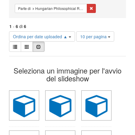
Cancella il filtro Parte d
Parte di
Hungarian Philosophical Review
1
-
6
di
6
Risultati
Ordina per date uploaded ▲
10 per pagina
per
Visualizza
pagina
Lista
Galleria
Slideshow
i
risultati
Risultati
come:
Seleziona un immagine per l'avvio
della
del slideshow
ricerca