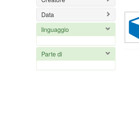
del
ric
Data
linguaggio
Parte di