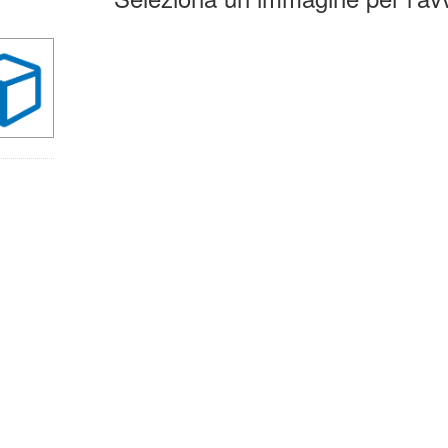
la
erca