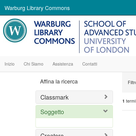
Warburg Library Commons
Inizio
Chi Siamo
Assistenza
Contatti
Ric
Affina la ricerca
Filt
Classmark
1
termi
Soggetto
Ris
del
Creatore