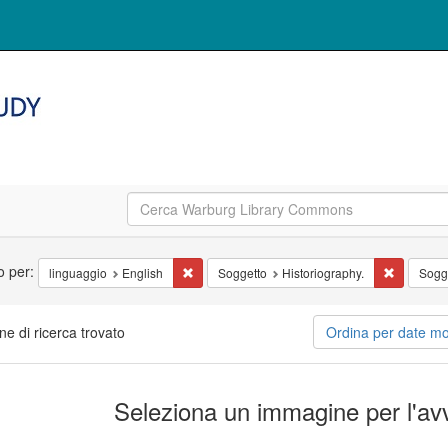
erca
ro per:
Cancella il filtro linguaggio: English
Cancella i
linguaggio
English
Soggetto
Historiography.
Sogg
ne di ricerca trovato
Ordina per date m
ultati
Seleziona un immagine per l'avv
la