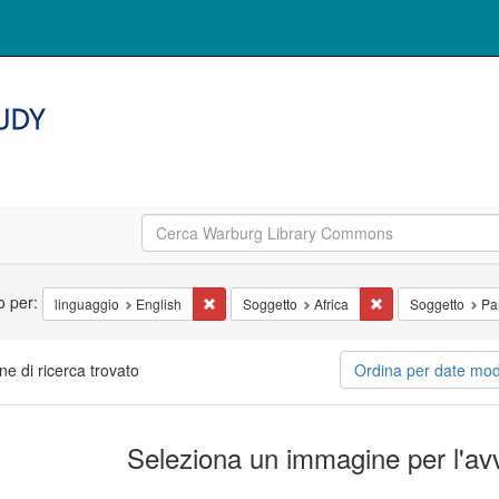
erca
ro per:
Cancella il filtro linguaggio: English
Cancella il filtro So
linguaggio
English
Soggetto
Africa
Soggetto
Pa
ne di ricerca trovato
Ordina per date mo
ultati
Seleziona un immagine per l'avv
la