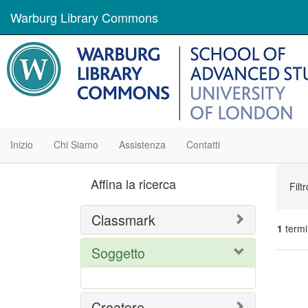
Warburg Library Commons
Inizio
Chi Siamo
Assistenza
Contatti
Ric
Affina la ricerca
Filt
Classmark
1
termi
Soggetto
Ris
del
Creatore