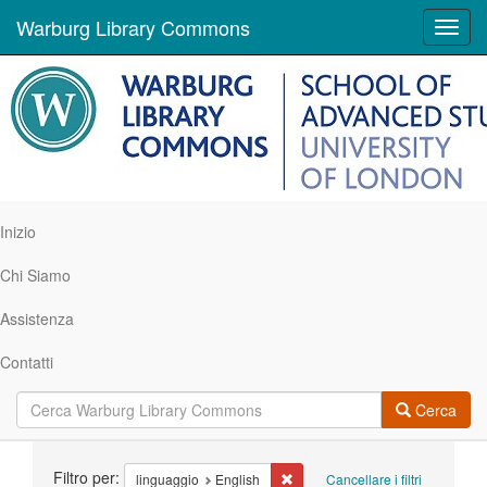
Warburg Library Commons
Toggl
navig
Inizio
Chi Siamo
Assistenza
Contatti
Cerca
Ricerca
Filtro per:
Cancella il filtro linguaggio: Engl
linguaggio
English
Cancellare i filtri