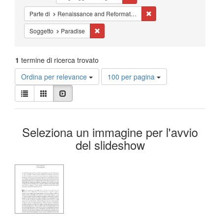
Cancella il filtro Parte 
Parte di
Renaissance and Reformation = Renaissance et Réforme
Cancella il filtro Soggetto: Paradise
Soggetto
Paradise
1
termine di ricerca trovato
Risultati
Ordina per relevance
100 per pagina
per
Visualizza
pagina
Lista
Galleria
Slideshow
i
risultati
Risultati
come:
Seleziona un immagine per l'avvio
della
del slideshow
ricerca