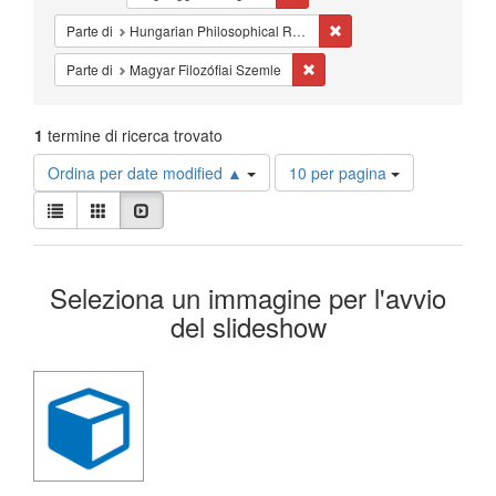
Cancella il filtro Parte d
Parte di
Hungarian Philosophical Review
Cancella il filtro Parte di: Ma
Parte di
Magyar Filozófiai Szemle
1
termine di ricerca trovato
Risultati
Ordina per date modified ▲
10 per pagina
per
Visualizza
pagina
Lista
Galleria
Slideshow
i
risultati
Risultati
come:
Seleziona un immagine per l'avvio
della
del slideshow
ricerca