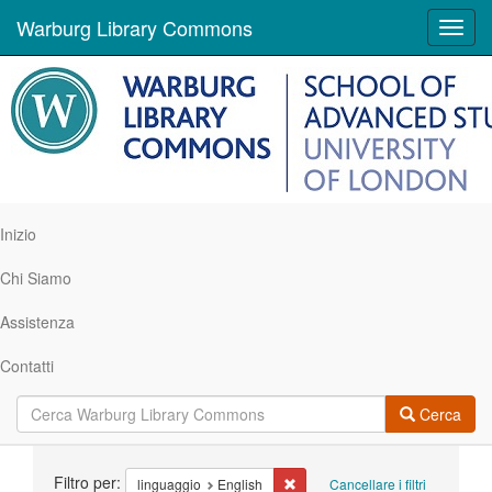
Warburg Library Commons
Toggl
navig
Inizio
Chi Siamo
Assistenza
Contatti
Cerca
Ricerca
Filtro per:
Cancella il filtro linguaggio: Engl
linguaggio
English
Cancellare i filtri