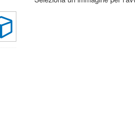
la
erca