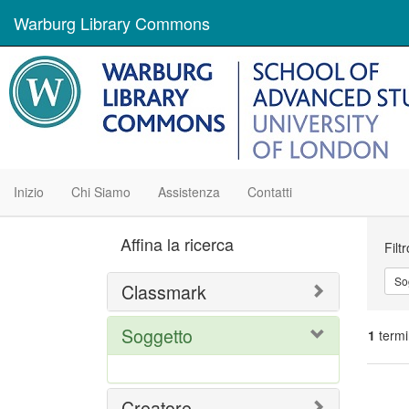
Warburg Library Commons
Inizio
Chi Siamo
Assistenza
Contatti
Ric
Affina la ricerca
Filt
So
Classmark
Soggetto
1
termi
Ris
Creatore