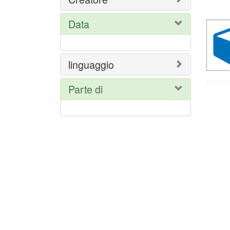
del
ric
Data
linguaggio
Parte di