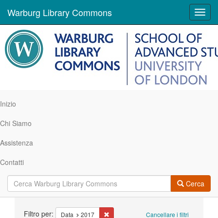
Warburg Library Commons
Toggl
navig
Inizio
Chi Siamo
Assistenza
Contatti
Cerca
Ricerca
Filtro per:
Cancella il filtro Data: 2017
Data
2017
Cancellare i filtri