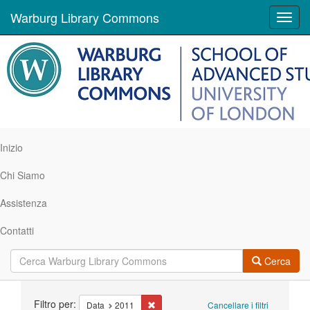
Warburg Library Commons
Toggl
navig
Inizio
Chi Siamo
Assistenza
Contatti
Cerca
Ricerca
Filtro per:
Cancella il filtro Data: 2011
Data
2011
Cancellare i filtri