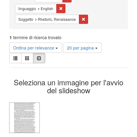
Cancella il filtro linguaggio: English
linguaggio
English
Cancella il filtro Soggetto: Rh
Soggetto
Rhetoric, Renaissance
1
termine di ricerca trovato
Risultati
Ordina per relevance
20 per pagina
per
Visualizza
pagina
Lista
Galleria
Slideshow
i
risultati
Risultati
come:
Seleziona un immagine per l'avvio
della
del slideshow
ricerca