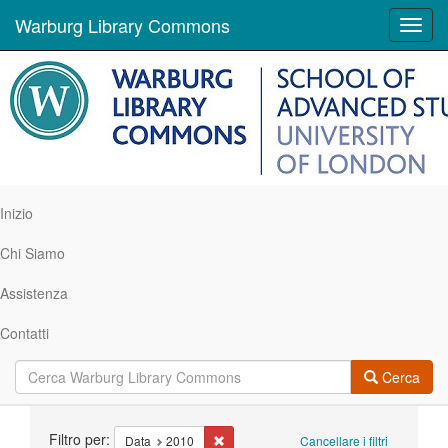
Warburg Library Commons
Toggl
navig
Inizio
Chi Siamo
Assistenza
Contatti
Cerca
Ricerca
Filtro per:
Cancella il filtro Data: 2010
Data
2010
Cancellare i filtri