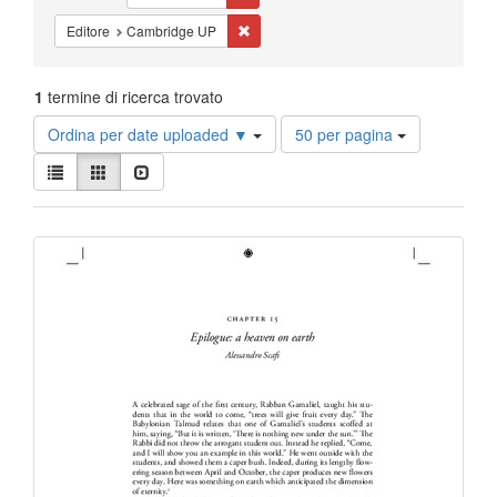
Cancella il filtro Editore: Cambridge UP
Editore
Cambridge UP
1
termine di ricerca trovato
Risultati
Ordina per date uploaded ▼
50 per pagina
per
Visualizza
pagina
Lista
Galleria
Slideshow
i
risultati
Risultati
come:
della
ricerca