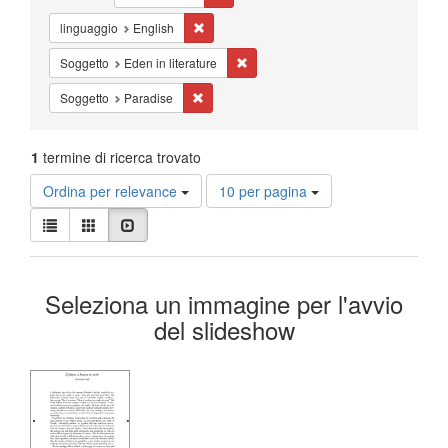
Cancella il filtro linguaggio: English
linguaggio
English
Cancella il filtro Soggetto: Eden in lit
Soggetto
Eden in literature
Cancella il filtro Soggetto: Paradise
Soggetto
Paradise
1
termine di ricerca trovato
Risultati
Ordina per relevance
10 per pagina
per
Visualizza
pagina
Lista
Galleria
Slideshow
i
risultati
Risultati
come:
Seleziona un immagine per l'avvio
della
del slideshow
ricerca