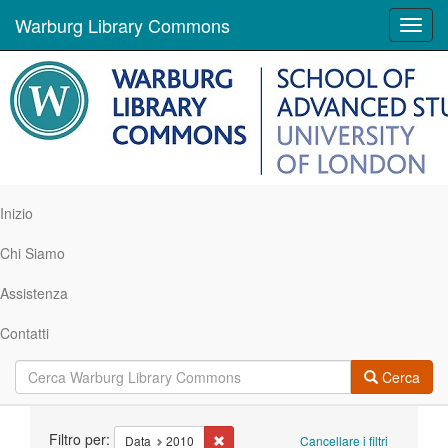
Warburg Library Commons
Toggl
navig
Inizio
Chi Siamo
Assistenza
Contatti
Cerca
Ricerca
Filtro per:
Cancella il filtro Data: 2010
Data
2010
Cancellare i filtri