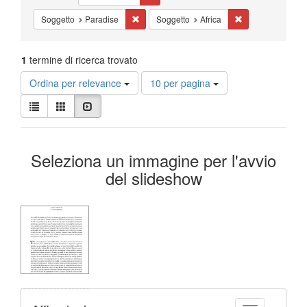
Cancella il filtro Soggetto: Paradise
Cancella il filtro 
Soggetto
Paradise
Soggetto
Africa
1
termine di ricerca trovato
Risultati
Ordina per relevance
10 per pagina
per
Visualizza
pagina
Lista
Galleria
Slideshow
i
risultati
Risultati
come:
Seleziona un immagine per l'avvio
della
del slideshow
ricerca