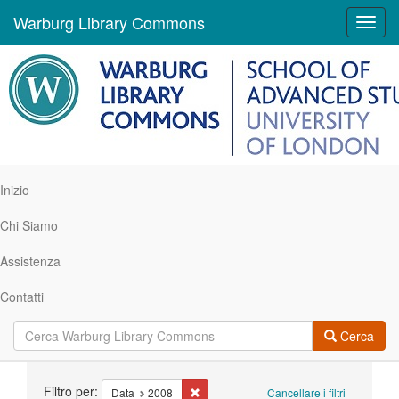
Warburg Library Commons
Toggl
navig
Inizio
Chi Siamo
Assistenza
Contatti
Cerca
Ricerca
Filtro per:
Cancella il filtro Data: 2008
Data
2008
Cancellare i filtri