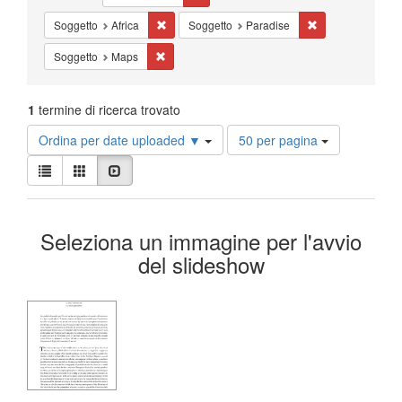
Cancella il filtro Soggetto: Africa
Cancella il filtro
Soggetto
Africa
Soggetto
Paradise
Cancella il filtro Soggetto: Maps
Soggetto
Maps
1
termine di ricerca trovato
Risultati
Ordina per date uploaded ▼
50 per pagina
per
Visualizza
pagina
Lista
Galleria
Slideshow
i
risultati
Risultati
come:
Seleziona un immagine per l'avvio
della
del slideshow
ricerca