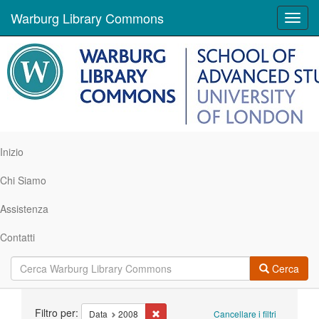
Warburg Library Commons
Toggl
navig
Inizio
Chi Siamo
Assistenza
Contatti
Cerca
Ricerca
Filtro per:
Cancella il filtro Data: 2008
Data
2008
Cancellare i filtri