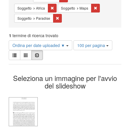
Cancella il filtro Soggetto: Africa
Cancella il filtro So
Soggetto
Africa
Soggetto
Maps
Cancella il filtro Soggetto: Paradise
Soggetto
Paradise
1
termine di ricerca trovato
Risultati
Ordina per date uploaded ▼
100 per pagina
per
Visualizza
pagina
Lista
Galleria
Slideshow
i
risultati
Risultati
come:
Seleziona un immagine per l'avvio
della
del slideshow
ricerca