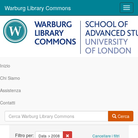
Warburg Library Commons
Toggl
navig
Inizio
Chi Siamo
Assistenza
Contatti
Cerca
Ricerca
Filtro per:
Cancella il filtro Data: 2008
Data
2008
Cancellare i filtri