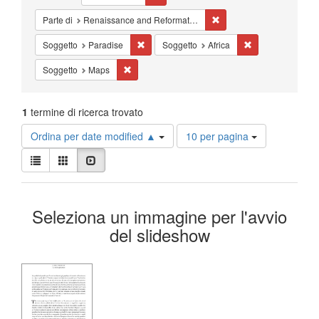
Cancella il filtro Parte 
Parte di
Renaissance and Reformation = Renaissance et Réforme
Cancella il filtro Soggetto: Paradise
Cancella il filtro 
Soggetto
Paradise
Soggetto
Africa
Cancella il filtro Soggetto: Maps
Soggetto
Maps
1
termine di ricerca trovato
Risultati
Ordina per date modified ▲
10 per pagina
per
Visualizza
pagina
Lista
Galleria
Slideshow
i
risultati
Risultati
come:
Seleziona un immagine per l'avvio
della
del slideshow
ricerca