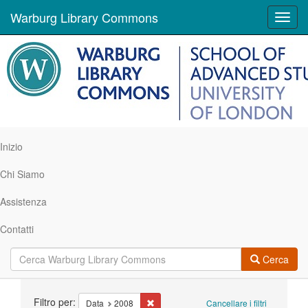
Warburg Library Commons
Toggl
navig
Inizio
Chi Siamo
Assistenza
Contatti
Cerca
Ricerca
Filtro per:
Cancella il filtro Data: 2008
Data
2008
Cancellare i filtri