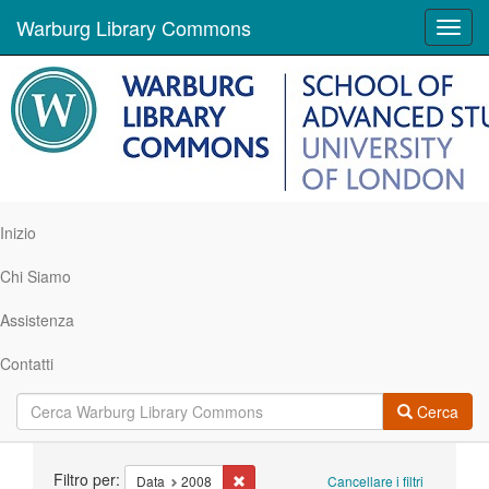
Warburg Library Commons
Toggl
navig
Inizio
Chi Siamo
Assistenza
Contatti
Cerca
Ricerca
Filtro per:
Cancella il filtro Data: 2008
Data
2008
Cancellare i filtri