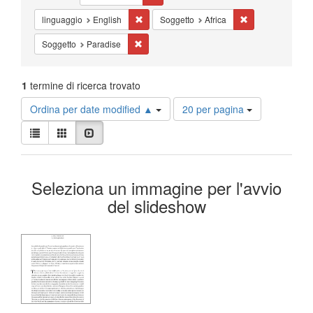
Cancella il filtro linguaggio: English
Cancella il filtro 
linguaggio
English
Soggetto
Africa
Cancella il filtro Soggetto: Paradise
Soggetto
Paradise
1
termine di ricerca trovato
Risultati
Ordina per date modified ▲
20 per pagina
per
Visualizza
pagina
Lista
Galleria
Slideshow
i
risultati
Risultati
come:
Seleziona un immagine per l'avvio
della
del slideshow
ricerca