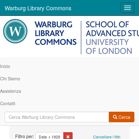
Warburg Library Commons
Toggl
navig
Inizio
Chi Siamo
Assistenza
Contatti
Cerca
Ricerca
Filtro per:
Cancella il filtro Data: 1929
Data
1929
Cancellare i filtri