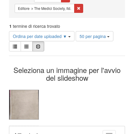
Cancella il filtro Editore: The Medi
Editore
The Medici Society, ltd.
1
termine di ricerca trovato
Risultati
Ordina per date uploaded ▼
50 per pagina
per
Visualizza
pagina
Lista
Galleria
Slideshow
i
risultati
Risultati
come:
Seleziona un immagine per l'avvio
della
del slideshow
ricerca