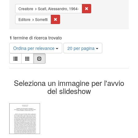
Cancella il filtro Creatore: Sc
Creatore
Scafi, Alessandro, 1964-
Cancella il filtro Editore: Sometti
Editore
Sometti
1
termine di ricerca trovato
Risultati
Ordina per relevance
20 per pagina
per
Visualizza
pagina
Lista
Galleria
Slideshow
i
risultati
Risultati
come:
Seleziona un immagine per l'avvio
della
del slideshow
ricerca