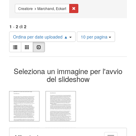
Cancella il filtro Creatore: Marchand,
Creatore
Marchand, Eckart
1
-
2
di
2
Risultati
Ordina per date uploaded ▲
10 per pagina
per
Visualizza
pagina
Lista
Galleria
Slideshow
i
risultati
Risultati
come:
Seleziona un immagine per l'avvio
della
del slideshow
ricerca