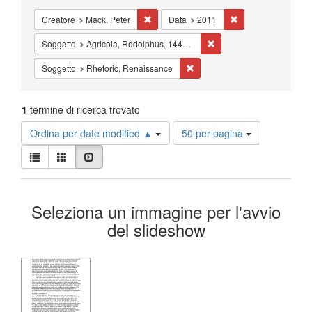
Cancella il filtro Creatore: Mack, Peter
Cancella il filtro Da
Creatore
Mack, Peter
Data
2011
Cancella il filtro Sogget
Soggetto
Agricola, Rodolphus, 1443?-1485
Cancella il filtro Soggetto: Rh
Soggetto
Rhetoric, Renaissance
1
termine di ricerca trovato
Risultati
Ordina per date modified ▲
50 per pagina
per
Visualizza
pagina
Lista
Galleria
Slideshow
i
risultati
Risultati
come:
Seleziona un immagine per l'avvio
della
del slideshow
ricerca