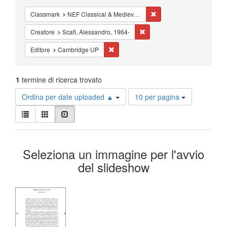
Cancella il filtro Classma
Classmark
NEF Classical & Medieval Themes in Literature - Studies - Folk Tales
Cancella il filtro Creatore: Sc
Creatore
Scafi, Alessandro, 1964-
Cancella il filtro Editore: Cambridge UP
Editore
Cambridge UP
1
termine di ricerca trovato
Risultati
Ordina per date uploaded ▲
10 per pagina
per
Visualizza
pagina
Lista
Galleria
Slideshow
i
risultati
Risultati
come:
Seleziona un immagine per l'avvio
della
del slideshow
ricerca