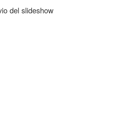
come:
io del slideshow