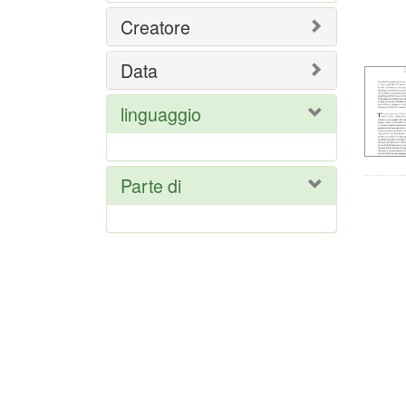
Ris
Creatore
del
ric
Data
linguaggio
Parte di