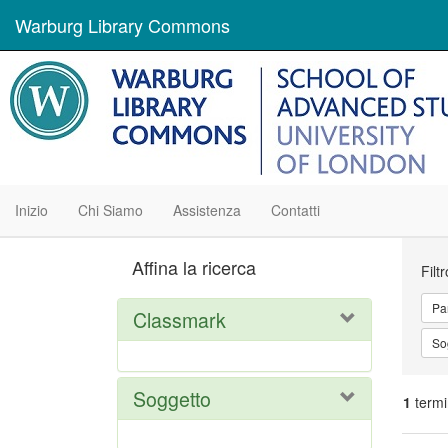
Warburg Library Commons
Inizio
Chi Siamo
Assistenza
Contatti
Ric
Affina la ricerca
Filt
Par
Classmark
So
Soggetto
1
termi