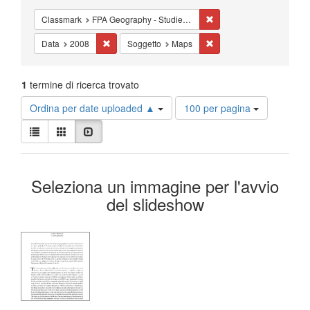
Cancella il filtro Classm
Classmark
FPA Geography - Studies - Cartography
Cancella il filtro Data: 2008
Cancella il filtro Soggett
Data
2008
Soggetto
Maps
1
termine di ricerca trovato
Risultati
Ordina per date uploaded ▲
100 per pagina
per
Visualizza
pagina
Lista
Galleria
Slideshow
i
risultati
Risultati
come:
Seleziona un immagine per l'avvio
della
del slideshow
ricerca