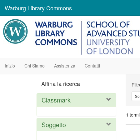
Warburg Library Commons
Inizio
Chi Siamo
Assistenza
Contatti
Ric
Affina la ricerca
Filt
So
Classmark
1
termi
Soggetto
Ris