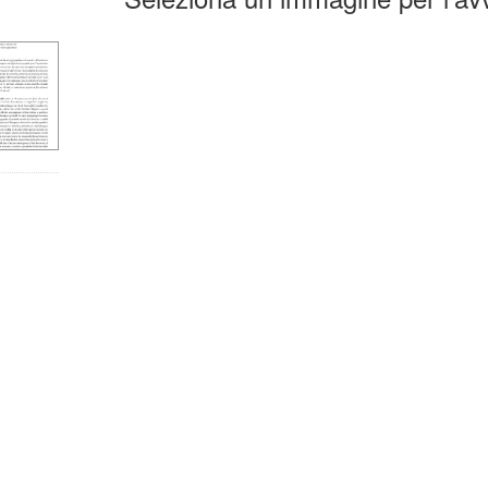
la
erca