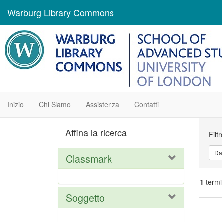
Warburg Library Commons
Inizio
Chi Siamo
Assistenza
Contatti
Ric
Affina la ricerca
Filt
Da
Classmark
1
termi
Soggetto
Ris