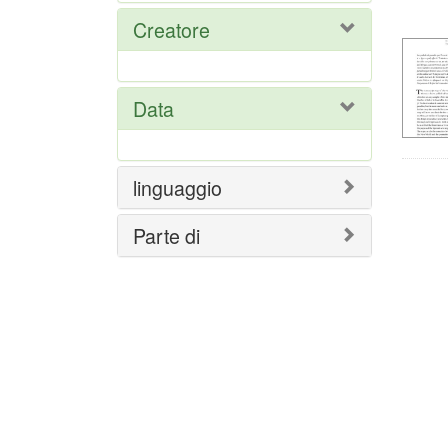
del
Creatore
ric
Data
linguaggio
Parte di