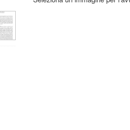
la
erca