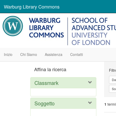
Warburg Library Commons
Inizio
Chi Siamo
Assistenza
Contatti
Ric
Affina la ricerca
Filt
Da
Classmark
So
Soggetto
1
termi