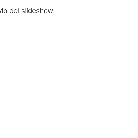
come:
io del slideshow