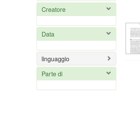
Ris
Creatore
del
ric
Data
linguaggio
Parte di