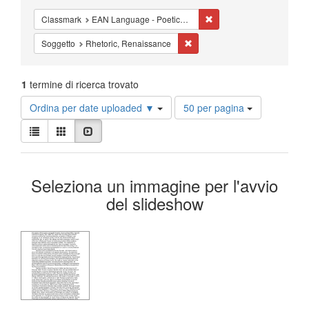
Cancella il filtro Classm
Classmark
EAN Language - Poetics - Studies
Cancella il filtro Soggetto: Rh
Soggetto
Rhetoric, Renaissance
1
termine di ricerca trovato
Risultati
Ordina per date uploaded ▼
50 per pagina
per
Visualizza
pagina
Lista
Galleria
Slideshow
i
risultati
Risultati
come:
Seleziona un immagine per l'avvio
della
del slideshow
ricerca