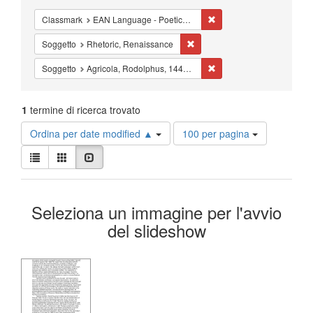
Cancella il filtro Classm
Classmark
EAN Language - Poetics - Studies
Cancella il filtro Soggetto: Rh
Soggetto
Rhetoric, Renaissance
Cancella il filtro Sogget
Soggetto
Agricola, Rodolphus, 1443?-1485
1
termine di ricerca trovato
Risultati
Ordina per date modified ▲
100 per pagina
per
Visualizza
pagina
Lista
Galleria
Slideshow
i
risultati
Risultati
come:
Seleziona un immagine per l'avvio
della
del slideshow
ricerca