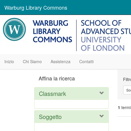
Warburg Library Commons
Inizio
Chi Siamo
Assistenza
Contatti
Ric
Affina la ricerca
Filt
So
Classmark
1
termi
Soggetto
Ris