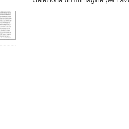
la
erca