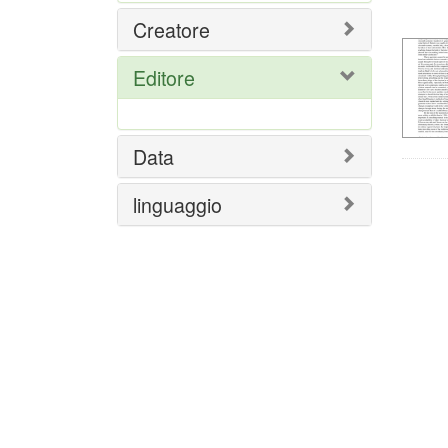
del
Creatore
ric
Editore
Data
linguaggio