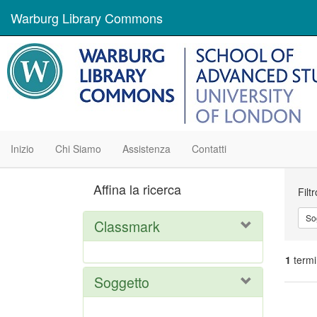
Warburg Library Commons
Inizio
Chi Siamo
Assistenza
Contatti
Ric
Affina la ricerca
Filt
So
Classmark
1
termi
Soggetto
Ris