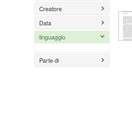
del
Creatore
ric
Data
linguaggio
Parte di