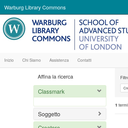
Warburg Library Commons
Inizio
Chi Siamo
Assistenza
Contatti
Ric
Affina la ricerca
Filt
Cr
Classmark
1
termi
Soggetto
Ris
Creatore