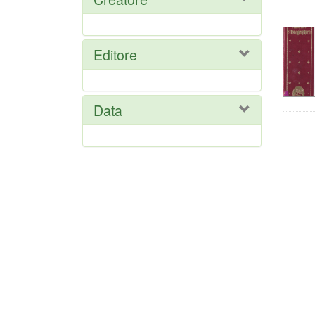
del
ric
Editore
Data