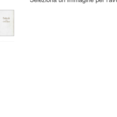
la
erca