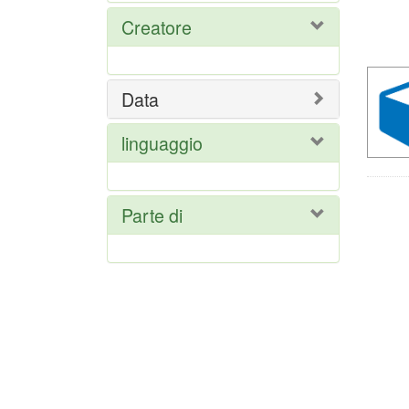
Ris
Creatore
del
ric
Data
linguaggio
Parte di