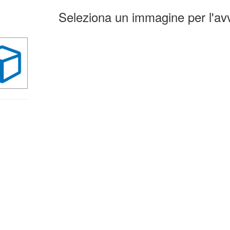
ultati
Seleziona un immagine per l'avv
la
erca