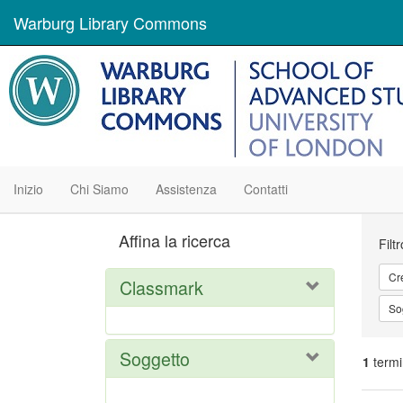
Warburg Library Commons
Inizio
Chi Siamo
Assistenza
Contatti
Ric
Affina la ricerca
Filt
Cr
Classmark
So
Soggetto
1
termi