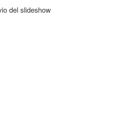
come:
io del slideshow