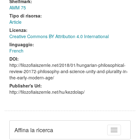
Shelfmark:
AMM 75
Tipo di risorsa:
Article
Licenza:
Creative Commons BY Attribution 4.0 International
linguaggio:
French
DOI:
http://filozofiaiszemle.net/2018/01/hungarian-philosophical-
review-20172-philosophy-and-science-unity-and-plurality-in-
the-early-modern-age/
Publisher's Url:
http://filozofiaiszemle.net/hu/kezdolap/
Affina la ricerca
Toggle facet