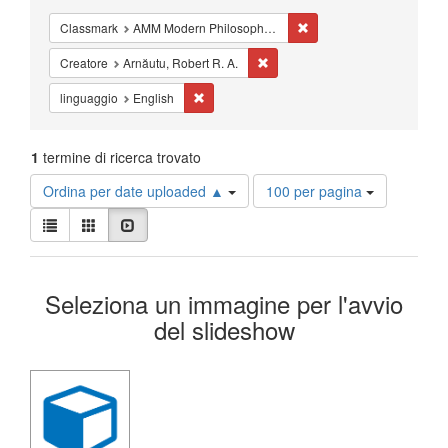
Cancella il filtro Classm
Classmark
AMM Modern Philosophy - Studies - 17th-18th century
Cancella il filtro Creatore: Arnăut
Creatore
Arnăutu, Robert R. A.
Cancella il filtro linguaggio: English
linguaggio
English
1
termine di ricerca trovato
Risultati
Ordina per date uploaded ▲
100 per pagina
per
Visualizza
pagina
Lista
Galleria
Slideshow
i
risultati
Risultati
come:
Seleziona un immagine per l'avvio
della
del slideshow
ricerca